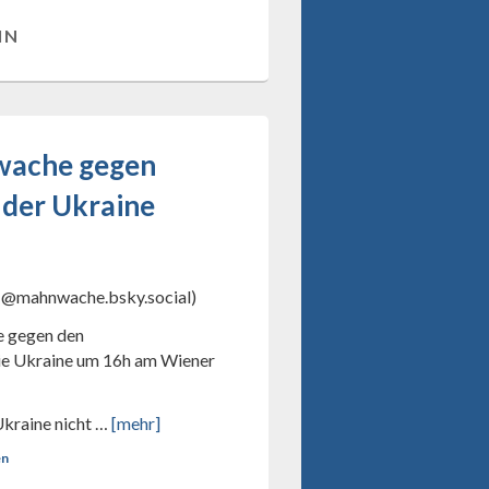
IN
nwache gegen
 der Ukraine
(@mahnwache.bsky.social)
e gegen den
die Ukraine um 16h am Wiener
Ukraine nicht …
[mehr]
en