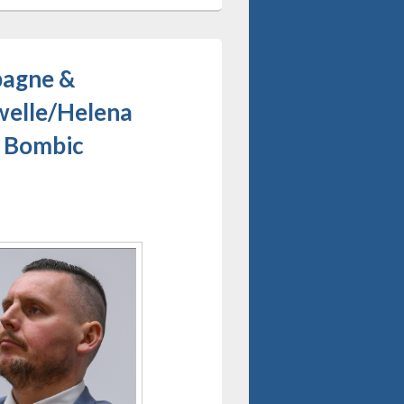
agne &
welle/Helena
l Bombic