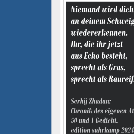
Seitenleisten-
Widgetbereich