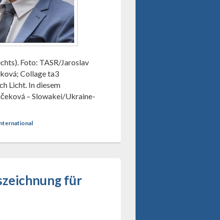
chts). Foto: TASR/Jaroslav
ová; Collage ta3
ch Licht. In diesem
čeková – Slowakei/Ukraine-
nternational
szeichnung für