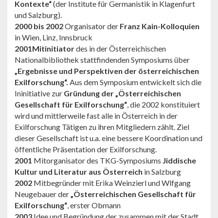
Kontexte“
(der Institute für Germanistik in Klagenfurt
und Salzburg).
2000 bis 2002
Organisator der
Franz Kain-Kolloquien
in Wien, Linz, Innsbruck
2001
Mitinitiator
des in der Österreichischen
Nationalbibliothek stattfindenden Symposiums über
„Ergebnisse und Perspektiven der österreichischen
Exilforschung“.
Aus dem Symposium entwickelt sich die
Ininitiative zur
Gründung der „Österreichischen
Gesellschaft für Exilforschung“
, die 2002 konstituiert
wird und mittlerweile fast alle in Österreich in der
Exilforschung Tätigen zu ihren Mitgliedern zählt. Ziel
dieser Gesellschaft ist u.a. eine bessere Koordination und
öffentliche Präsentation der Exilforschung.
2001
Mitorganisator des TKG-Symposiums
Jiddische
Kultur und Literatur aus Österreich
in Salzburg
2002
Mitbegründer mit Erika Weinzierl und Wlfgang
Neugebauer der
„Österreichischen Gesellschaft für
Exilforschung“
, erster Obmann
2003
Idee und Begründung der zusammen mit der Stadt