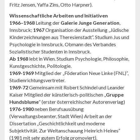
Fritz Jensen, Yaffa Zins, Otto Harpner).
Wissenschaftliche Arbeiten und Initiativen
1966–1968
Leitung der
Galerie Junge Generation
,
Innsbruck;
1967
Organisation der Ausstellung „Jüdische
Kinderzeichnungen aus Theresienstadt“. Studium Jus und
Psychologie in Innsbruck. Obmann des Verbandes
Sozialistischer Studenten in Innsbruck.
Ab 1968
lebt in Wien. Studium Psychologie, Philosophie,
Kunstge­schichte, Politologie.
1969-1969
Mitglied der „Föderation Neue Linke (FNL)“,
Studienrichtungsvertreter.
1969-72
Gemeinsam mit Robert Schindel und Leander
Kaiser Mitglied der künstlerisch-politischen „
Gruppe
Hunds­blume
“ (erster österreichischer Autorenverlag)
1976-1980
neben Berufsausübung
(Verwaltungsbeamter, Stadt Wien) Arbeit an der
Dissertation „Geschichtlichkeit und moderne
Subjektivität. Zur Weltanschauung Heinrich Heines“
(1981 mit sehr gutem Erfolg promoviert).