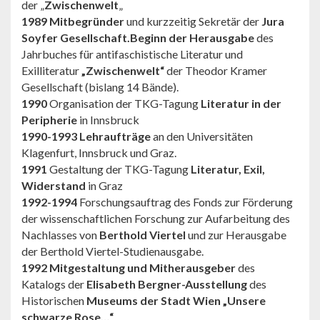
der „
Zwischenwelt
„
1989 Mitbegründer
und kurzzeitig Sekretär der
Jura
Soyfer Gesellschaft.
Beginn der Herausgabe
des
Jahrbuches für antifaschistische Literatur und
Exilliteratur
„Zwischenwelt“
der Theodor Kramer
Gesellschaft (bislang 14 Bände).
1990
Organisation der TKG-Tagung
Literatur in der
Peripherie
in Innsbruck
1990-1993 Lehraufträge
an den Universitäten
Klagenfurt, Innsbruck und Graz.
1991
Gestaltung der TKG-Tagung
Literatur, Exil,
Widerstand
in Graz
1992-1994
Forschungsauftrag des Fonds zur Förderung
der wissenschaftlichen Forschung zur Aufarbeitung des
Nachlasses von
Berthold Viertel
und zur Herausgabe
der Berthold Viertel-Studienausgabe.
1992 Mitgestaltung und Mitherausgeber
des
Katalogs der
Elisabeth Bergner-Ausstellung
des
Historischen
Museums der Stadt Wien „Unsere
schwarze Rose…“