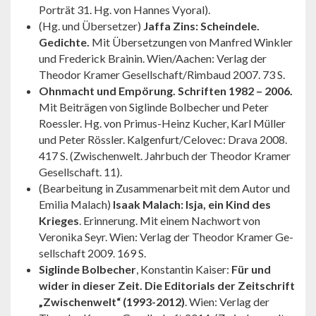
Porträt 31. Hg. von Hannes Vyoral).
(Hg. und Übersetzer)
Jaffa Zins: Scheindele.
Gedichte.
Mit Übersetzungen von Manfred Winkler
und Frederick Brainin. Wien/­Aachen: Verlag der
Theodor Kramer Gesellschaft/Rim­baud 2007. 73 S.
Ohnmacht und Empörung. Schriften 1982 – 2006.
Mit Beiträgen von Siglinde Bolbecher und Peter
Roessler. Hg. von Primus-Heinz Kucher, Karl Müller
und Peter Rössler. Kalgenfurt/Celo­vec: Drava 2008.
417 S. (Zwischenwelt. Jahrbuch der Theodor Kramer
Gesellschaft. 11).
(Bearbeitung in Zusammenarbeit mit dem Autor und
Emilia Ma­lach)
Isaak Malach: Isja, ein Kind des
Krieges
. Erinnerung. Mit einem Nach­wort von
Veronika Seyr. Wien: Verlag der Theodor Kramer Ge­
sellschaft 2009. 169 S.
Siglinde Bolbecher
, Konstantin Kaiser:
Für und
wider in dieser Zeit. Die Editorials der Zeitschrift
„Zwischenwelt“ (1993-2012)
. Wien: Verlag der