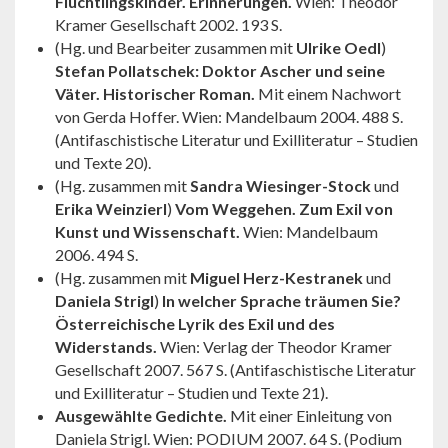
Flüchtlingskinder. Erinnerungen.
Wien: Theodor
Kramer Gesellschaft 2002. 193 S.
(Hg. und Bearbeiter zusammen mit
Ulrike Oedl
)
Stefan Pollat­schek: Doktor Ascher und seine
Väter. Historischer Roman.
Mit einem Nachwort
von Gerda Hoffer. Wien: Mandelbaum 2004. 488 S.
(Antifaschistische Literatur und Exilliteratur – Studien
und Texte 20).
(Hg. zusammen mit
Sandra Wiesinger-Stock
und
Erika Weinzierl
)
Vom Weggehen. Zum Exil von
Kunst und Wissenschaft.
Wien: Mandelbaum
2006. 494 S.
(Hg. zusammen mit
Miguel Herz-Kestranek
und
Daniela Strigl
)
In welcher Sprache träumen Sie?
Österreichische Lyrik des Exil und des
Widerstands.
Wien: Verlag der Theodor Kramer
Gesell­schaft 2007. 567 S. (Antifaschistische Literatur
und Exillite­ratur – Studien und Texte 21).
Ausgewählte Gedichte.
Mit einer Einleitung von
Daniela Strigl. Wien: PODIUM 2007. 64 S. (Podium