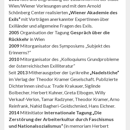
Wien/Wiener Vorlesungen und mit dem Arnold
Schönberg Center realisierten
„Wiener Akademie des
Exils“
mit Vorträgen anerkannter ExpertInnen über
Exilländer und allgemeine Fragen des Exils.
2005
Organisation der Tagung
Gespräch über die
Rückkehr
in Wien
2009
Mitorganisator des Symposiums „Subjekt des
Erinnerns?“
2010
Mitorganisator des „Kolloquiums Grundprobleme
der österreichischen Exilliteratur“
Seit
2013
Mitherausgeber der Lyrikreihe
„Nadelstiche“
im Verlag der Theodor Kramer Geselschaft. Publizierte
DichterInnen sind u.a: Trude Krakauer, Siglinde
Bolbecher, Herbert Kuhner, Greta Elbogen, Willy
Verkauf-Verlon, Tamar Radzyner, Theodor Kramer, Arno
Reinfrank, Nahid Bagheri-Goldschmied, Hans Eichner.
2014
Mitinitiator
Internationale Tagung „Die
Zerstörung der Arbeiterkultur durch Faschismus
und Nationalsozialismus“
(in memoriam Herbert