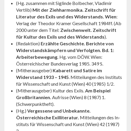
(Hg. zusammen mit Siglinde Bolbecher, Vladimir
Vertlib)
Mit der Ziehharmonika. Zeitschrift für
Literatur des Exils und des Widerstands. Wien
:
Verlag der Theodor Kramer Gesellschaft 1984ff. (Ab
2000 unter dem Titel:
Zwischenwelt. Zeitschrift
für Kultur des Exils und des Widerstands
).
(Redaktion)
Erzählte Geschichte. Berichte von
Widerstands­kämpfern und Verfolgten. Bd. 1:
Arbeiterbewegung.
Hg. vom DÖW. Wien:
Österreichischer Bundesverlag 1985. 349 S.
(Mitherausgeber)
Kabarett und Satire im
Widerstand 1933 – 1945
. Mitteilungen des Instituts
für Wissenschaft und Kunst (Wien) 40 (1985) 1/2.
(Mitherausgeber) Kultur des Exils.
Am Beispiel
Großbritannien.
Aufrisse (Wien) 8 (1987) 1.
(Schwerpunktheft).
(Hg.)
Vergessene und Unbekannte.
Österreichische Exillitera­tur.
Mitteilungen des In­
stituts für Wissenschaft und Kunst (Wien) 42 (1987)
2.