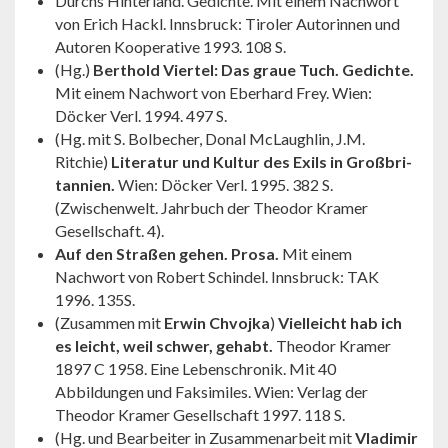
Durchs Hinterland. Gedichte. Mit einem Nachwort
von Erich Hackl. Innsbruck: Tiroler Autorinnen und
Autoren Kooperative 1993. 108 S.
(Hg.)
Berthold Viertel: Das graue Tuch. Gedichte.
Mit einem Nachwort von Eberhard Frey. Wien:
Döcker Verl. 1994. 497 S.
(Hg. mit S. Bolbecher, Donal McLaughlin, J.M.
Ritchie)
Litera­tur und Kultur des Exils in Großbri­
tan­nien.
Wien: Döcker Verl. 1995. 382 S.
(Zwischenwelt. Jahrbuch der Theodor Kramer
Gesellschaft. 4).
Auf den Straßen gehen. Prosa.
Mit einem
Nachwort von Robert Schindel. Innsbruck: TAK
1996. 135S.
(Zusammen mit
Erwin Chvojka
)
Vielleicht hab ich
es leicht, weil schwer, gehabt.
Theodor Kramer
1897 C 1958. Eine Leben­schro­nik. Mit 40
Abbildungen und Faksimiles. Wien: Verlag der
Theodor Kramer Gesellschaft 1997. 118 S.
(Hg. und Bearbeiter in Zusammenarbeit mit
Vladimir