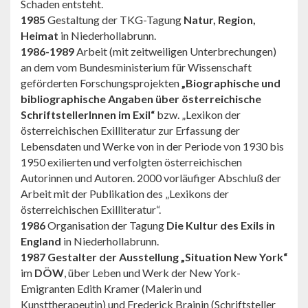
Schaden entsteht.
1985
Gestaltung der TKG-Tagung
Natur, Region,
Heimat
in Niederholl­abrunn.
1986-1989
Arbeit (mit zeitweiligen Unterbrechungen)
an dem vom Bundesministerium für Wissenschaft
geförderten Forschungsprojekten
„Biographische und
bibliographische Angaben über österreichische
SchriftstellerInnen im Exil“
bzw. „Lexikon der
österreichischen Exilliteratur zur Erfassung der
Lebensdaten und Werke von in der Periode von 1930 bis
1950 exilierten und verfolgten österreichischen
Autorinnen und Autoren. 2000 vorläufiger Abschluß der
Arbeit mit der Publikation des „Lexikons der
österreichischen Exilliteratur“.
1986
Organisation der Tagung
Die Kultur des Exils in
England
in Niederhollabrunn.
1987 Gestalter der Ausstellung „Situation New York“
im
DÖW
, über Leben und Werk der New York-
Emigranten Edith Kramer (Malerin und
Kunsttherapeutin) und Frederick Brainin (Schriftsteller