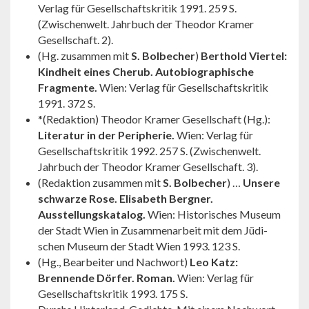
Verlag für Gesell­schafts­kritik 1991. 259 S.
(Zwischen­welt. Jahrbuch der Theodor Kramer
Gesellschaft. 2).
(Hg. zusammen mit
S. Bolbecher
)
Berthold Viertel:
Kind­heit eines Cherub. Autobiographische
Fragmente.
Wien: Verlag für Gesellschaftskritik
1991. 372 S.
*(Redaktion) Theodor Kramer Gesellschaft (Hg.):
Literatur in der Peripherie.
Wien: Verlag für
Gesellschaftskritik 1992. 257 S. (Zwischenwelt.
Jahrbuch der Theodor Kramer Gesellschaft. 3).
(Redaktion zusammen mit
S. Bolbecher
) …
Unsere
schwar­ze Rose. Elisabeth Bergner.
Ausstellungskatalog.
Wien: Histo­ri­sches Museum
der Stadt Wien in Zusammenarbeit mit dem Jüdi­
schen Museum der Stadt Wien 1993. 123 S.
(Hg., Bearbeiter und Nachwort)
Leo Katz:
Brennende Dörfer. Roman.
Wien: Verlag für
Gesell­schaftskritik 1993. 175 S.