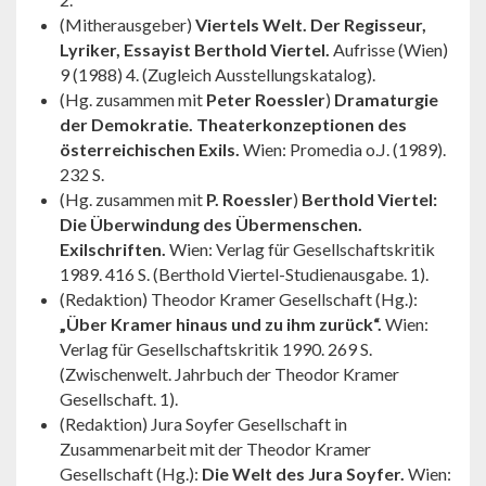
(Mitherausgeber)
Viertels Welt. Der Regisseur,
Lyriker, Essay­ist Berthold Viertel.
Aufrisse (Wien)
9 (1988) 4. (Zugleich Ausstellungskatalog).
(Hg. zusammen mit
Peter Roessler
)
Dramaturgie
der Demokra­tie. Theaterkonzeptionen des
österreichischen Exils.
Wien: Promedia o.J. (1989).
232 S.
(Hg. zusammen mit
P. Roessler
)
Berthold Viertel:
Die Über­windung des Übermenschen.
Exilschriften.
Wien: Verlag für Gesellschaftskritik
1989. 416 S. (Berthold Viertel-Studien­ausgabe. 1).
(Redaktion) Theodor Kramer Gesellschaft (Hg.):
„Über Kramer hinaus und zu ihm zurück“.
Wien:
Verlag für Gesellschafts­kritik 1990. 269 S.
(Zwischenwelt. Jahrbuch der Theodor Kramer
Gesellschaft. 1).
(Redaktion) Jura Soyfer Gesellschaft in
Zusammenarbeit mit der Theodor Kramer
Gesellschaft (Hg.):
Die Welt des Jura Soyfer.
Wien: