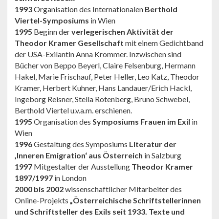
1993
Organisation des Internationalen
Berthold
Viertel-Symposiums
in Wien
1995
Beginn der
verlegerischen Aktivität der
Theodor Kramer Gesellschaft
mit einem Gedichtband
der USA-Exilantin Anna Krommer. Inzwischen sind
Bücher von Beppo Beyerl, Claire Felsenburg, Hermann
Hakel, Marie Frischauf, Peter Heller, Leo Katz, Theodor
Kramer, Herbert Kuhner, Hans Landauer/Erich Hackl,
Ingeborg Reisner, Stella Rotenberg, Bruno Schwebel,
Berthold Viertel u.v.a.m. erschienen.
1995
Organisation des
Symposiums Frauen im Exil
in
Wien
1996
Gestaltung des Symposiums
Literatur der
‚Inneren Emigration‘ aus Österreich
in Salzburg
1997
Mitgestalter der Ausstellung
Theodor Kramer
1897/1997
in London
2000 bis 2002
wissenschaftlicher Mitarbeiter des
Online-Projekts
„Österreichische Schriftstellerinnen
und Schriftsteller des Exils seit 1933. Texte und