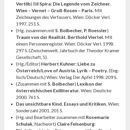
Vertlib
) B
il Spira: Die Legende vom Zeichner.
Wien – Vernet – Groß-Rosen – Paris.
Mit
Zeichnungen des Ver­fassers. Wien: Döcker Verl.
1997. 251 S.
(Hg. zusammen mit
S. Bolbecher, P. Roess­ler
)
Traum von der Reali­tät. Berthold Viertel.
Mit
einem Perso­nenregister. Wien: Döcker Verl. 1998.
297 S. (Zwischen­welt. Jahrbuch der Theodor Kramer
Gesellschaft. 5).
(Hg./Editor)
Herbert Kuhner: Liebe zu
Österreich/Love of Austria. Lyrik – Poetry.
(Eng­
lisch/Deutsch.) Wien: Verlag Der Apfel 1998. 209 S.
(Zusammen mit
S. Bolbecher
)
Lexikon der
österrei­chischen Exillite­ra­tur.
Wien: Deuticke
2000. 761 S.
Das unsichtbare Kind. Essays und Kritiken.
Wien:
Sonderzahl 2001. 201 S.
(Hg. und Bearbeiter zusammen mit
Rosemarie
Schulak
, Nachwort)
Claire Felsenburg: