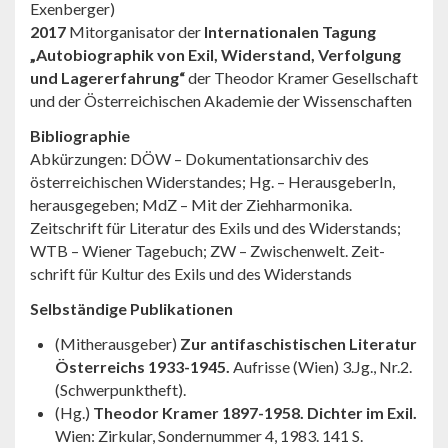
Exenberger)
2017
Mitorganisator der
Internationalen Tagung
„Autobiographik von Exil, Widerstand, Verfolgung
und Lagererfahrung“
der Theodor Kramer Gesellschaft
und der Österreichischen Akademie der Wissenschaften
Bibliographie
Abkürzungen: DÖW – Dokumentationsarchiv des
österreichischen Widerstandes; Hg. – HerausgeberIn,
herausgegeben; MdZ – Mit der Ziehhar­monika.
Zeitschrift für Literatur des Exils und des Wider­stands;
WTB – Wiener Tage­buch; ZW – Zwischenwelt. Zeit­
schrift für Kultur des Exils und des Widerstands
Selbständige Publikationen
(Mitherausgeber)
Zur antifaschistischen Literatur
Österreichs 1933-1945.
Aufrisse (Wien) 3.Jg., Nr.2.
(Schwerpunktheft).
(Hg.)
Theodor Kramer 1897-1958. Dichter im Exil.
Wien: Zirku­lar, Sondernummer 4, 1983. 141 S.