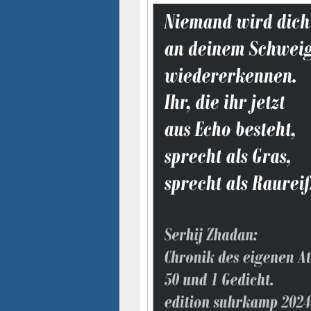
Seitenleisten-
Widgetbereich