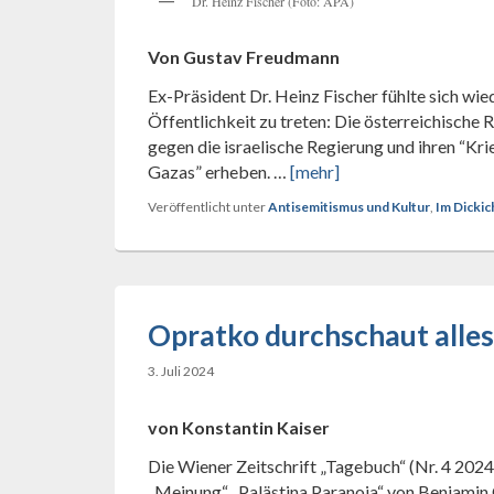
Dr. Heinz Fischer (Foto: APA)
Von Gustav Freudmann
Ex-Präsident Dr. Heinz Fischer fühlte sich wie
Öffentlichkeit zu treten: Die österreichische
gegen die israelische Regierung und ihren “Kr
Gazas” erheben. …
[mehr]
Veröffentlicht unter
Antisemitismus und Kultur
,
Im Dickic
Opratko durchschaut alles
3. Juli 2024
von Konstantin Kaiser
Die Wiener Zeitschrift „Tagebuch“ (Nr. 4 2024) 
„Meinung“ „Palästina Paranoia“ von Benjamin 