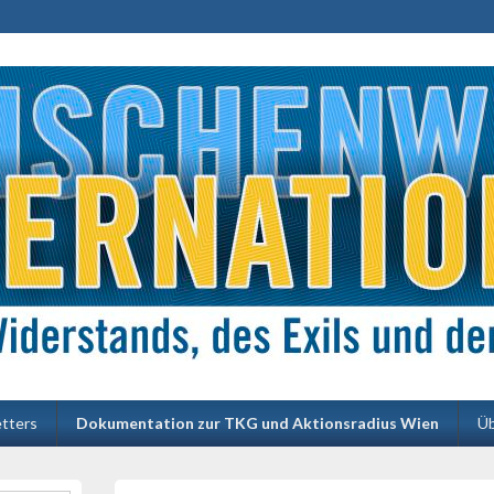
Zwischenwelt 
Kultur des Widerstands, des Exils 
tters
Dokumentation zur TKG und Aktionsradius Wien
Üb