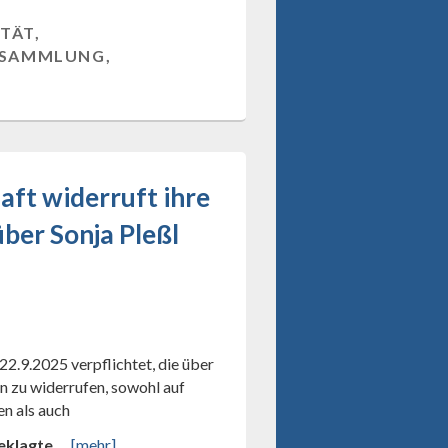
TÄT,
RSAMMLUNG,
ft widerruft ihre
ber Sonja Pleßl
2.9.2025 verpflichtet, die über
 zu widerrufen, sowohl auf
n als auch
beklagte
…
[mehr]