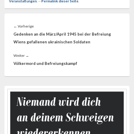
Veranstaltungen
. --
Permalink dieser Seite
.
Beitragsnavigation
Vorheriger
←
Vorherige
Beitrag:
Gedenken an die März/April 1945 bei der Befreiung
Wiens gefallenen ukrainischen Soldaten
Nächster
Weiter
→
Beitrag:
Völkermord und Befreiungskampf
Primärer
Seitenleisten-
Widgetbereich