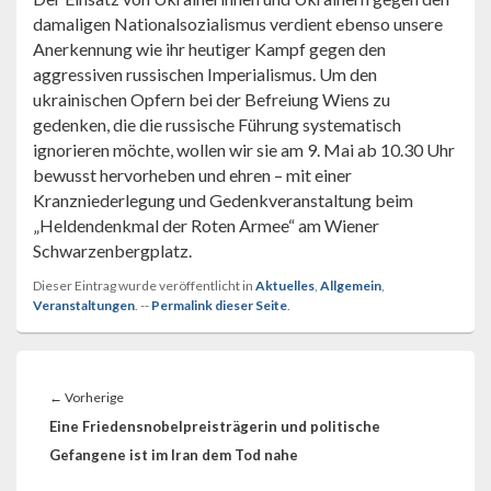
damaligen Nationalsozialismus verdient ebenso unsere
Anerkennung wie ihr heutiger Kampf gegen den
aggressiven russischen Imperialismus. Um den
ukrainischen Opfern bei der Befreiung Wiens zu
gedenken, die die russische Führung systematisch
ignorieren möchte, wollen wir sie am 9. Mai ab 10.30 Uhr
bewusst hervorheben und ehren – mit einer
Kranzniederlegung und Gedenkveranstaltung beim
„Heldendenkmal der Roten Armee“ am Wiener
Schwarzenbergplatz.
Dieser Eintrag wurde veröffentlicht in
Aktuelles
,
Allgemein
,
Veranstaltungen
. --
Permalink dieser Seite
.
Beitragsnavigation
Vorheriger
←
Vorherige
Beitrag:
Eine Friedensnobelpreisträgerin und politische
Gefangene ist im Iran dem Tod nahe