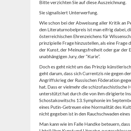
Bitte verzichten Sie auf diese Auszeichnung.
Sie signalisiert Unterwerfung.
Wie schon bei der Abweisung aller Kritik an 
den Literaturnobelpreis ist man eifrig dabei, d
österreichischen Ehrenzeichens für Wissenscha
prinzipielle Frage hinzustellen, als eine Frage
der Kunst, der Meinungsfreiheit oder gar der
unabhängigen Jury, der “Kurie”.
Doch es geht nicht um das Prinzip künstlerisc
geht darum, dass sich Currentzis nie gegen de
Angriffskrieg der Russischen Föderation geg
hat. Dass er vielmehr die schizofaschistische
unterstützt hat durch die von ihm dirigierte I
Schostakowitschs 13. Symphonie im Septembe
eines Putin-Getreuen eine Normalität des Kult
nicht gegeben ist in den Rauchschwaden eines
Man kann wie im Falle Handke beteuern, dass 
Urteil über Kunst und Literatur ausgeschloss