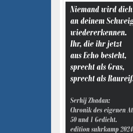
Seitenleisten-
Widgetbereich