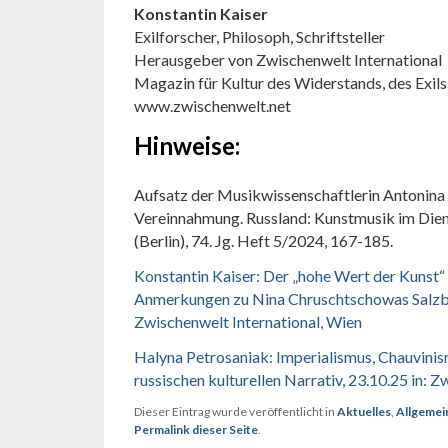
Konstantin Kaiser
Exilforscher, Philosoph, Schriftsteller
Herausgeber von Zwischenwelt International
Magazin für Kultur des Widerstands, des Exil
www.zwischenwelt.net
Hinweise:
Aufsatz der Musikwissenschaftlerin Antonin
Vereinnahmung. Russland: Kunstmusik im Diens
(Berlin), 74. Jg. Heft 5/2024, 167-185.
Konstantin Kaiser: Der „hohe Wert der Kunst“ u
Anmerkungen zu Nina Chruschtschowas Salzbur
Zwischenwelt International, Wien
Halyna Petrosaniak: Imperialismus, Chauvinis
russischen kulturellen Narrativ, 23.10.25 in: 
Dieser Eintrag wurde veröffentlicht in
Aktuelles
,
Allgemei
Permalink dieser Seite
.