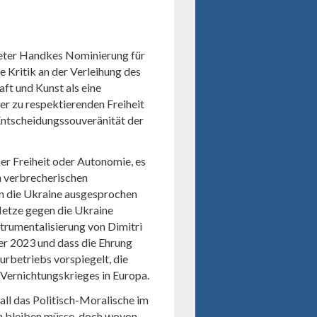
Peter Handkes Nominierung für
ie Kritik an der Verleihung des
ft und Kunst als eine
 der zu respektierenden Freiheit
 Entscheidungssouveränität der
her Freiheit oder Autonomie, es
n verbrecherischen
en die Ukraine ausgesprochen
 Hetze gegen die Ukraine
nstrumentalisierung von Dimitri
r 2023 und dass die Ehrung
urbetriebs vorspiegelt, die
 Vernichtungskrieges in Europa.
all das Politisch-Moralische im
en bleiben müsse, doch wovon