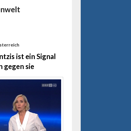
enwelt
sterreich
zis ist ein Signal
rn gegen sie