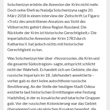
Solschenizyn erlebte die Annexion der Krim nicht mehr.
Doch seine Ehefrau Natalja Solschenizyna sagte 20.
März 2018 in einem Interview der Zeitschrift Le Figaro:
«Trotz des umstrittenen Ansatzes aus Sicht des
Völkerrechts gehört diese Region Russland. Die
Rückkehr der Krim ist historische Gerechtigkeit.» Die
imperialistische Annexion der Krim 1783 durch
Katharina II. hat jedoch nichts mit historischer
Gerechtigkeit zu tun.
Was Solschenizyn hier über «Novorossien, die Krim und
die gesamte Südostregion» sagte, entspricht schlicht
nicht der Wahrheit. Es handelt sich um Gebiete, die das
russische Imperium im 18. Jahrhundert annektierte –
vorher gab es dort keine autochthone russische
Bevölkerung. An der Stelle der heutigen Stadt Odesa
existierte laut historischen Ermittlungen eine Festung
Hadzhibej, in der es kosakische und tatarische Gruppen
gab. Vor der russischen Kolonisierung war das Gebiet
überwiegend von ukrainischen Kosaken bewohnt, die