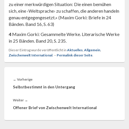
zu einer merkwürdigen Situation: Die einen bemühen
sich, eine ‹Weltsprache› zu schaffen, die anderen handeln
genau entgegengesetzt.» (Maxim Gorki: Briefe in 24
Bänden. Band 16, S. 63)
4
Maxim Gorki: Gesammelte Werke. Literarische Werke
in 25 Bänden. Band 20, S. 235.
Dieser Eintrag wurde veröffentlicht in
Aktuelles
,
Allgemein
,
Zwischenwelt International
. --
Permalink dieser Seite
.
Beitragsnavigation
Vorheriger
←
Vorherige
Beitrag:
Selbstbestimmt in den Untergang
Nächster
Weiter
→
Beitrag:
Offener Brief von Zwischenwelt International