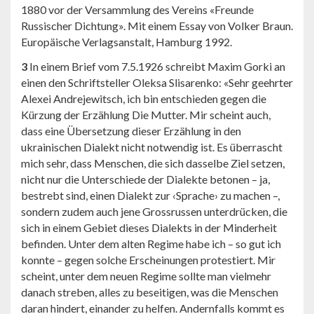
1880 vor der Versammlung des Vereins «Freunde
Russischer Dichtung». Mit einem Essay von Volker Braun.
Europäische Verlagsanstalt, Hamburg 1992.
3
In einem Brief vom 7.5.1926 schreibt Maxim Gorki an
einen den Schriftsteller Oleksa Slisarenko: «Sehr geehrter
Alexei Andrejewitsch, ich bin entschieden gegen die
Kürzung der Erzählung Die Mutter. Mir scheint auch,
dass eine Übersetzung dieser Erzählung in den
ukrainischen Dialekt nicht notwendig ist. Es überrascht
mich sehr, dass Menschen, die sich dasselbe Ziel setzen,
nicht nur die Unterschiede der Dialekte betonen – ja,
bestrebt sind, einen Dialekt zur ‹Sprache› zu machen –,
sondern zudem auch jene Grossrussen unterdrücken, die
sich in einem Gebiet dieses Dialekts in der Minderheit
befinden. Unter dem alten Regime habe ich – so gut ich
konnte – gegen solche Erscheinungen protestiert. Mir
scheint, unter dem neuen Regime sollte man vielmehr
danach streben, alles zu beseitigen, was die Menschen
daran hindert, einander zu helfen. Andernfalls kommt es