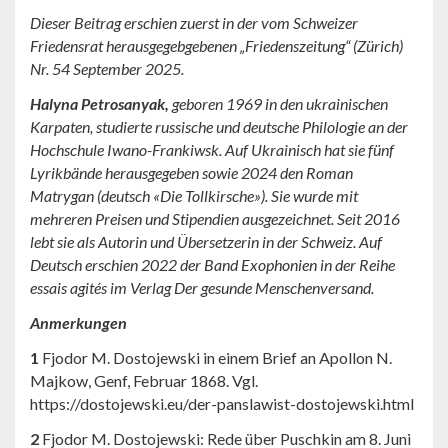
Dieser Beitrag erschien zuerst in der vom Schweizer
Friedensrat herausgegebgebenen „Friedenszeitung“ (Zürich)
Nr. 54 September 2025.
Halyna Petrosanyak,
geboren 1969 in den ukrainischen
Karpaten, studierte russische und deutsche Philologie an der
Hochschule Iwano-Frankiwsk. Auf Ukrainisch hat sie fünf
Lyrikbände herausgegeben sowie 2024 den Roman
Matrygan (deutsch «Die Tollkirsche»). Sie wurde mit
mehreren Preisen und Stipendien ausgezeichnet. Seit 2016
lebt sie als Autorin und Übersetzerin in der Schweiz. Auf
Deutsch erschien 2022 der Band Exophonien in der Reihe
essais agités im Verlag Der gesunde Menschenversand.
Anmerkungen
1
Fjodor M. Dostojewski in einem Brief an Apollon N.
Majkow, Genf, Februar 1868. Vgl.
https://dostojewski.eu/der-panslawist-dostojewski.html
2
Fjodor M. Dostojewski: Rede über Puschkin am 8. Juni