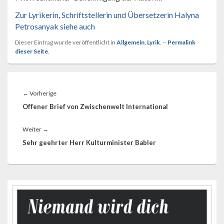
Zur Lyrikerin, Schriftstellerin und Übersetzerin Halyna
Petrosanyak siehe auch
Dieser Eintrag wurde veröffentlicht in
Allgemein
,
Lyrik
. --
Permalink
dieser Seite
.
Beitragsnavigation
Vorheriger
←
Vorherige
Beitrag:
Offener Brief von Zwischenwelt International
Nächster
Weiter
→
Beitrag:
Sehr geehrter Herr Kulturminister Babler
Primärer
Seitenleisten-
Widgetbereich