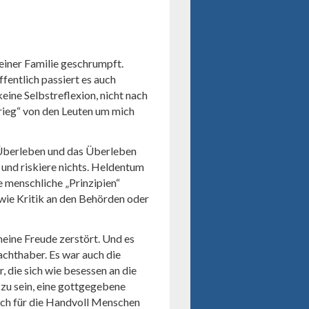
meiner Familie geschrumpft.
fentlich passiert es auch
eine Selbstreflexion, nicht nach
rieg“ von den Leuten um mich
 Überleben und das Überleben
 und riskiere nichts. Heldentum
e menschliche „Prinzipien“
ie Kritik an den Behörden oder
eine Freude zerstört. Und es
achthaber. Es war auch die
die sich wie besessen an die
 zu sein, eine gottgegebene
noch für die Handvoll Menschen