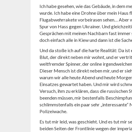
Ich habe gesehen, wie das Gebäude, in dem me
wurde. Ich habe eine Drohne über mein Haus fl
Flugabwehrrakete vorbeirasen sehen… Aber wi
Spur von Hass gegen Ukrainer. Und gleichzeiti
Gesprächen mit meinen Nachbarn fast immer s
doch einfach alle in Kiew und dann ist die Sach
Und da stoße ich auf die harte Realität: Da ist
Blut, der direkt neben mir wohnt, und er vertr
weltfremder Spinner, der online irgendwelchen 
Dieser Mensch ist direkt neben mir, und er sie
warum wir alle heute Abend und heute Morgen 
Einsatzes gewartet haben. Und mir wird schme
Versuch, ihm zu erklären, dass die russischen 
beenden müssen, mir bestenfalls Beschimpfun
schlimmstenfalls ein paar sehr „interessante“ 
Polizeiwache.
Es tut mir leid, was geschieht. Und es tut mir 
beiden Seiten der Frontlinie wegen der imperi