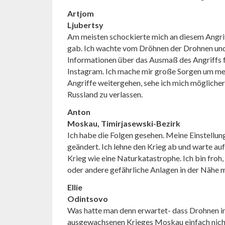
Artjom
Ljubertsy
Am meisten schockierte mich an diesem Angrif
gab. Ich wachte vom Dröhnen der Drohnen und 
Informationen über das Ausmaß des Angriffs f
Instagram. Ich mache mir große Sorgen um mei
Angriffe weitergehen, sehe ich mich mögliche
Russland zu verlassen.
Anton
Moskau, Timirjasewski-Bezirk
Ich habe die Folgen gesehen. Meine Einstellung
geändert. Ich lehne den Krieg ab und warte auf 
Krieg wie eine Naturkatastrophe. Ich bin froh, 
oder andere gefährliche Anlagen in der Nähe 
Ellie
Odintsovo
Was hatte man denn erwartet- dass Drohnen im
ausgewachsenen Krieges Moskau einfach nich