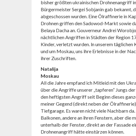
bisher größten ukrainischen Drohnenangriff 
Bürgermeister Sergei Sobjanin gab bekannt, 
abgeschossen wurden. Eine Ölraffinerie in Kap
Drohnen griffen den Sadowod-Markt sowie d
Belaya Dacha an. Gouverneur Andrei Worobjow
nächtlichen Angriffen in Städten der Region 
Kinder, verletzt wurden. ln unserem täglichen 
und um Moskau, uns ihre Erlebnisse in der Nach
ihrer Zuschriften.
Natalija
Moskau
All die Jahre empfand ich Mitleid mit den Ukra
über die Angriffe unserer „tapferen“ Jungs der
den heftigsten Angriff seit Beginn dieses ganz
meiner Gegend (direkt neben der Ölraffinerie). 
Tiefgarage. Es waren nicht viele Nachbarn da. 
Balkonen, andere an ihren Fenstern, aber die
unterhalb der Fenster, direkt an der Fassade 
Drohnenangriff hätte einstürzen können.