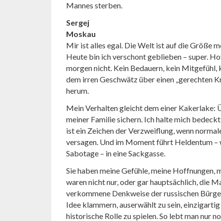
Mannes sterben.
Sergej
Moskau
Mir ist alles egal. Die Welt ist auf die Größe 
Heute bin ich verschont geblieben – super. Hof
morgen nicht. Kein Bedauern, kein Mitgefühl, k
dem irren Geschwätz über einen „gerechten K
herum.
Mein Verhalten gleicht dem einer Kakerlake:
meiner Familie sichern. Ich halte mich bedeckt
ist ein Zeichen der Verzweiflung, wenn normal
versagen. Und im Moment führt Heldentum – w
Sabotage – in eine Sackgasse.
Sie haben meine Gefühle, meine Hoffnungen, m
waren nicht nur, oder gar hauptsächlich, die M
verkommene Denkweise der russischen Bürger, 
Idee klammern, auserwählt zu sein, einzigartig
historische Rolle zu spielen. So lebt man nur 