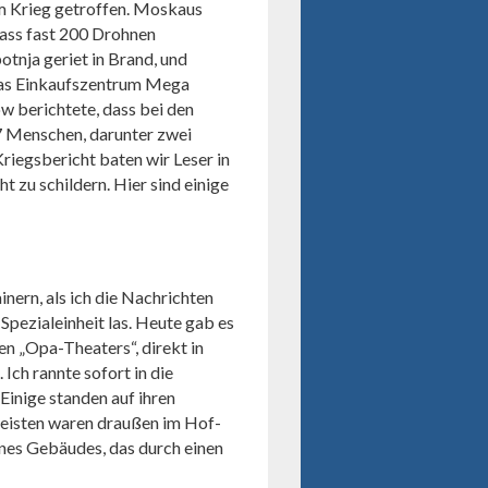
im Krieg getroffen. Moskaus
dass fast 200 Drohnen
otnja geriet in Brand, und
as Einkaufszentrum Mega
 berichtete, dass bei den
17 Menschen, darunter zwei
Kriegsbericht baten wir Leser in
t zu schildern. Hier sind einige
inern, als ich die Nachrichten
 Spezialeinheit las. Heute gab es
en „Opa-Theaters“, direkt in
Ich rannte sofort in die
Einige standen auf ihren
 meisten waren draußen im Hof-
eines Gebäudes, das durch einen