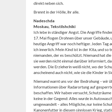
direkt neben sich.
Brennt in der Hölle, ihr alle.
Nadeschda
Moskau, Tekstilshchiki
Ich lebe in ständiger Angst. Die Angriffe finde
17. Mai flogen Drohnen über unser Gebäude, un
heutige Angriff war noch heftiger. Jeden Tag 
ich innerlich. Mein Kind ist in der Kita, und so t
niemanden, der es beschützt. Niemand hat die 
sie werden nicht einmal darüber informiert, da
werden. Die Erzieherin weiß nicht, wo der Sch
anscheinend auch nicht, wie sie die Kinder in Si
Niemand warnt uns vor der Bedrohung – wir üb
Informationen über Radarortung auf gesperr
beschaffen. Wir haben versucht, Schutzräume z
keine in der Gegend: Alles wurde in Autowasc
umgewandelt – alles Mögliche, nur keine Sch
Kanonenfutter in diesem sinnlosen Krieg, stati