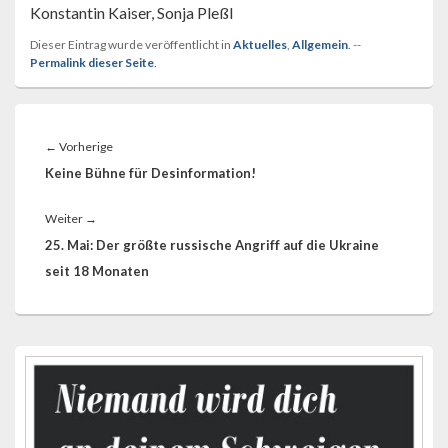
Konstantin Kaiser, Sonja Pleßl
Dieser Eintrag wurde veröffentlicht in
Aktuelles
,
Allgemein
. --
Permalink dieser Seite
.
Beitragsnavigation
Vorheriger
←
Vorherige
Beitrag:
Keine Bühne für Desinformation!
Nächster
Weiter
→
Beitrag:
25. Mai: Der größte russische Angriff auf die Ukraine
seit 18 Monaten
Primärer
Seitenleisten-
Widgetbereich