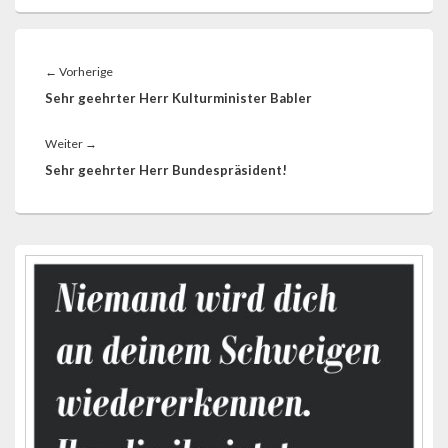
Beitragsnavigation
Vorheriger
←
Vorherige
Beitrag:
Sehr geehrter Herr Kulturminister Babler
Nächster
Weiter
→
Beitrag:
Sehr geehrter Herr Bundespräsident!
Primärer
Seitenleisten-
Widgetbereich