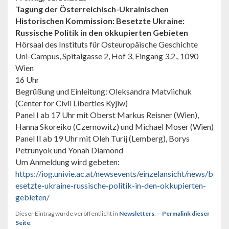
Tagung der Österreichisch-Ukrainischen
Historischen Kommission: Besetzte Ukraine:
Russische Politik in den okkupierten Gebieten
Hörsaal des Instituts für Osteuropäische Geschichte
Uni-Campus, Spitalgasse 2, Hof 3, Eingang 3.2., 1090
Wien
16 Uhr
Begrüßung und Einleitung: Oleksandra Matviichuk
(Center for Civil Liberties Kyjiw)
Panel I ab 17 Uhr mit Oberst Markus Reisner (Wien),
Hanna Skoreiko (Czernowitz) und Michael Moser (Wien)
Panel II ab 19 Uhr mit Oleh Turij (Lemberg), Borys
Petrunyok und Yonah Diamond
Um Anmeldung wird gebeten:
https://iog.univie.ac.at/newsevents/einzelansicht/news/b
esetzte-ukraine-russische-politik-in-den-okkupierten-
gebieten/
Dieser Eintrag wurde veröffentlicht in
Newsletters
. --
Permalink dieser
Seite
.