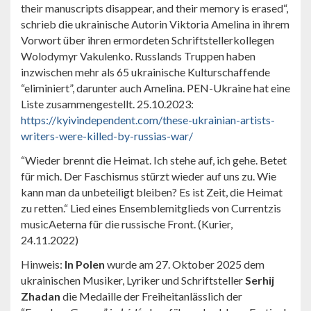
their manuscripts disappear, and their memory is erased“,
schrieb die ukrainische Autorin Viktoria Amelina in ihrem
Vorwort über ihren ermordeten Schriftstellerkollegen
Wolodymyr Vakulenko. Russlands Truppen haben
inzwischen mehr als 65 ukrainische Kulturschaffende
“eliminiert”, darunter auch Amelina. PEN-Ukraine hat eine
Liste zusammengestellt. 25.10.2023:
https://kyivindependent.com/these-ukrainian-artists-
writers-were-killed-by-russias-war/
“Wieder brennt die Heimat. Ich stehe auf, ich gehe. Betet
für mich. Der Faschismus stürzt wieder auf uns zu. Wie
kann man da unbeteiligt bleiben? Es ist Zeit, die Heimat
zu retten.“ Lied eines Ensemblemitglieds von Currentzis
musicAeterna für die russische Front. (Kurier,
24.11.2022)
Hinweis:
In Polen
wurde am 27. Oktober 2025 dem
ukrainischen Musiker, Lyriker und Schriftsteller
Serhij
Zhadan
die Medaille der Freiheitanlässlich der