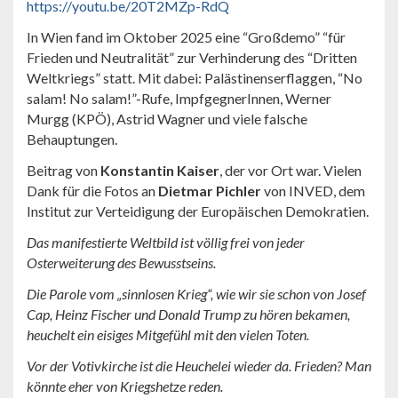
https://youtu.be/20T2MZp-RdQ
In Wien fand im Oktober 2025 eine “Großdemo” “für
Frieden und Neutralität” zur Verhinderung des “Dritten
Weltkriegs” statt. Mit dabei: Palästinenserflaggen, “No
salam! No salam!”-Rufe, ImpfgegnerInnen, Werner
Murgg (KPÖ), Astrid Wagner und viele falsche
Behauptungen.
Beitrag von
Konstantin Kaiser
, der vor Ort war. Vielen
Dank für die Fotos an
Dietmar Pichler
von INVED, dem
Institut zur Verteidigung der Europäischen Demokratien.
Das manifestierte Weltbild ist völlig frei von jeder
Osterweiterung des Bewusstseins
.
Die Parole vom „sinnlosen Krieg“, wie wir sie schon von Josef
Cap, Heinz Fischer und Donald Trump zu hören bekamen,
heuchelt ein eisiges Mitgefühl mit den vielen Toten.
Vor der Votivkirche ist die Heuchelei wieder da. Frieden? Man
könnte eher von Kriegshetze reden.