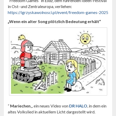
“Freedom Games” in
Łódź,
dem führenden Ideen-Festival
in Ost- und Zentraleuropa, verliehen:
https://igrzyskawolnosci.pl/event/freedom-games-2025
„Wenn ein alter Song plötzlich Bedeutung erhält“
“
Mariechen
„, ein neues Video von
DR HALO
, in dem ein
altes Volkslied in aktuellem Licht dargestellt wird.