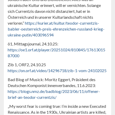
ukrainische Kultur erinnert, will er vernichten. Solange
sich Currentzis davon nicht distanziert, hat er in
Österreich und in unserer Kulturlandschaft nichts
verloren.“
https://kurier.at/kultur/teodor-currentzis-
babler-oesterreich-preis-ehrenzeichen-russland-krieg-
ukraine-putin/403096594
ö1, Mittagsjournal, 24.10.25:
https://oe1.orf.at/player/20251024/810845/17613015
87000
Zib 1, ORF2, 24.10.25
https://on.orf.at/video/14296718/zib-1-vom-24102025
Bad Blog of Musick: Moritz Eggert, Präsident des
Deutschen Komponist:innenverbandes, 11.6.2023:
https://blogs.nmz.de/badblog/2023/06/11/offener-
brief-an-teodor-currentzis/
„My worst fear is coming true: I’m inside a new Executed
Renaissance. As in the 1930s, Ukrainian artists are killed,