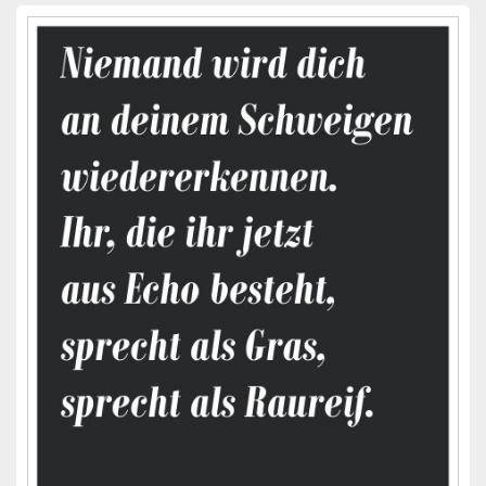
Primärer
Seitenleisten-
Widgetbereich