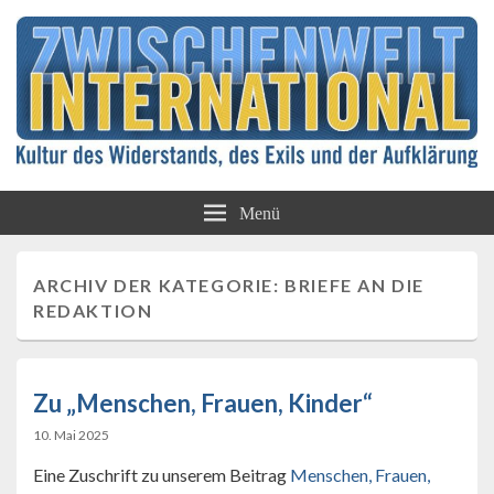
Kultur des Widerstands, des Exils und der
Zwischenwelt
Aufklärung
Menü
International
ARCHIV DER KATEGORIE:
BRIEFE AN DIE
REDAKTION
Zu „Menschen, Frauen, Kinder“
10. Mai 2025
Eine Zuschrift zu unserem Beitrag
Menschen, Frauen,