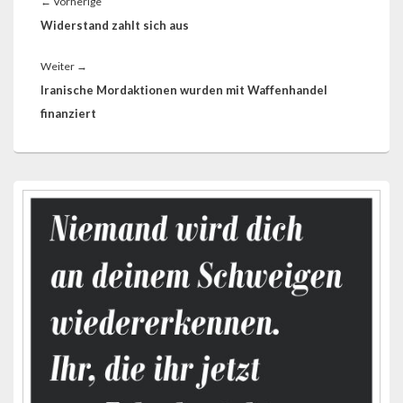
Vorheriger
←
Vorherige
Beitrag:
Widerstand zahlt sich aus
Nächster
Weiter
→
Beitrag:
Iranische Mordaktionen wurden mit Waffenhandel
finanziert
Primärer
Seitenleisten-
Widgetbereich