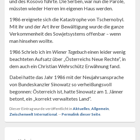
und des Kosovo führte. Die Serben, war nun die Parole,
müssten wieder Herren im eigenen Haus werden.
1986 ereignete sich die Katastrophe von Tschernobyl.
Mit ihr und der Art ihrer Bewältigung wurde die ganze
Verkommenheit des Sowjetsystems offenbar – wenn
man hinsehen wollte.
1986 Schrieb ich im
Wiener Tagebuch
einen leider wenig
beachteten Aufsatz über „Österreichs Neue Rechte“, in
dem auch ein Christian Wehrschütz Erwähnung fand.
Dabei hatte das Jahr 1986 mit der Neujahrsansprache
von Bundeskanzler Sinowatz so verheißungsvoll
begonnen: Österreich ist, hatte Sinowatz am 1. Jänner
betont, ein „korrekt verwaltetes Land“.
Dieser Eintrag wurde veröffentlicht in
Aktuelles
,
Allgemein
,
Zwischenwelt International
. --
Permalink dieser Seite
.
Beitragsnavigation