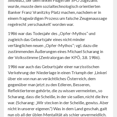
Sinowatz, der dem linken Flügel der SPÖ zugezählt
wurde, musste dem sozialtechnologisch orientierten
Banker Franz Vranitzky Platz machen, nachdem er in
einem fragwürdigen Prozess um falsche Zeugenaussage
regelrecht ‚verschaukelt‘ worden war.
1986 war das Todesjahr des „Opfer-Mythos“ und
zugleich das Geburtsjahr eines nicht minder
verfänglichen neuen „Opfer-Mythos“; vgl. dazu die
zustimmenden Äußerungen eines Michael Scharang in
der Volksstimme (Zentralorgan der KPÖ, 3.8. 1986).
1986 war auch das Geburtsjahr einer narzisstischen
Verkehrung der Niederlage in einen Triumph der ‚Linken‘
über ein von nun an verächtliches Österreich, dem
gegenüber man jetzt zu den Edleren, Besseren,
Reflektierteren gehörte, die zu wissen vermeinten,, so
Scharang, dass die Scheiße, in der sie saßen, nicht die ihre
war. (Scharang: „Wir stecken in der Scheiße, gewiss. Aber
nicht in unserer eigenen.“) Was in dem Land geschah, galt
nun ob all der üblen Mentalität als schier unvermeidlich.