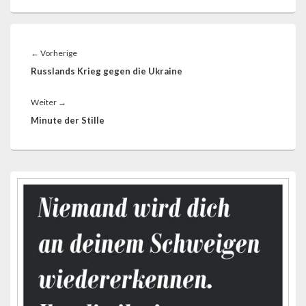
Beitragsnavigation
Vorheriger
←
Vorherige
Beitrag:
Russlands Krieg gegen die Ukraine
Nächster
Weiter
→
Beitrag:
Minute der Stille
Primärer
Seitenleisten-
Widgetbereich