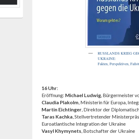
RUSSLANDS KRIEG GE
UKRAINE:
Fakten, Perspektiven, Fallst
16 Uhr
:
Eröffnung:
Michael Ludwig
, Bürgermeister v
Claudia Plakolm
, Ministerin für Europa, Inte
Martin Eichtinger
, Direktor der Diplomatis
Taras Kachka
, Stellvertretender Ministerprä
Euroatlantische Integration der Ukraine
Vasyl Khymynets
, Botschafter der Ukraine