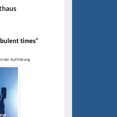
thaus
rbulent times”
nd der Aufklärung