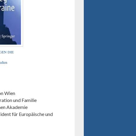
GEN DIE
udien
on Wien
gration und Familie
chen Akademie
sident für Europäische und