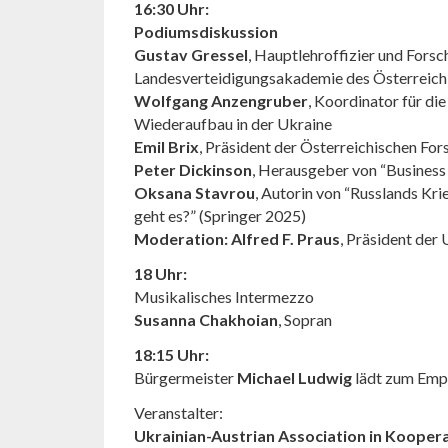
16:30 Uhr:
Podiumsdiskussion
Gustav Gressel
, Hauptlehroffizier und Forsch
Landesverteidigungsakademie des Österreich
Wolfgang Anzengruber
, Koordinator für di
Wiederaufbau in der Ukraine
Emil Brix
, Präsident der Österreichischen F
Peter Dickinson
, Herausgeber von “Business
Oksana Stavrou
, Autorin von “Russlands Kr
geht es?” (Springer 2025)
Moderation:
Alfred F. Praus
, Präsident der
18 Uhr:
Musikalisches Intermezzo
Susanna Chakhoian
, Sopran
18:15 Uhr:
Bürgermeister
Michael Ludwig
lädt zum Emp
Veranstalter:
Ukrainian-Austrian Association in Kooper