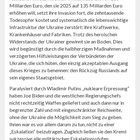
Milliarden Euro, den sie 2025 auf 135 Milliarden Euro
erhöhen will, setzt ihre Invasion fort, die zehntausende
Todesopfer kostet und systematisch die lebenswichtige
Infrastruktur der Ukraine zerstört: ihre Kraftwerke,
Krankenhäuser und Fabriken. Trotz des heroischen
Widerstands der Ukrainer gewinnt sie an Boden. Dies
wird begünstigt durch die halbherzigen Maßnahmen und
verzögerten Hilfsleistungen der Verbündeten der
Ukraine, die sich hüten, den einzig akzeptablen Ausgang
dieses Krieges zu benennen: den Rückzug Russlands auf
sein eigenes Staatsgebiet.
Paralysiert durch Wladimir Putins „nukleare Erpressung“
haben Joe Biden und die westlichen Regierungschefs
nicht rechtzeitig Waffen geliefert und auch dann nur in
begrenzter Zahl und mit eingeschränkter Reichweite,
ohne der Ukraine die Möglichkeit zum Sieg zu geben.
Ihnen war es vor allem darum zu tun, nicht zu einer
„Eskalation“ beizutragen. Zugleich ließen sie den Kreml
sukzessive alle militärischen Eskalationsstufen