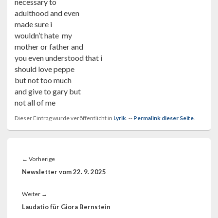
necessary to
adulthood and even
made sure i
wouldn’t hate my
mother or father and
you even understood that i
should love peppe
but not too much
and give to gary but
not all of me
Dieser Eintrag wurde veröffentlicht in
Lyrik
. --
Permalink dieser Seite
.
Beitragsnavigation
Vorheriger
←
Vorherige
Beitrag:
Newsletter vom 22. 9. 2025
Nächster
Weiter
→
Beitrag:
Laudatio für Giora Bernstein