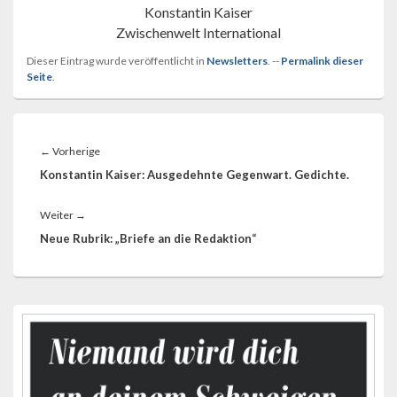
Konstantin Kaiser
Zwischenwelt International
Dieser Eintrag wurde veröffentlicht in
Newsletters
. --
Permalink dieser
Seite
.
Beitragsnavigation
Vorheriger
←
Vorherige
Beitrag:
Konstantin Kaiser: Ausgedehnte Gegenwart. Gedichte.
Nächster
Weiter
→
Beitrag:
Neue Rubrik: „Briefe an die Redaktion“
Primärer
Seitenleisten-
Widgetbereich