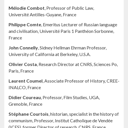
Mélodie Combot
, Professor of Public Law,
Université Antilles-Guyane, France
Philippe Comte
, Emeritus Lecturer of Russian language
and civilisation, Université Paris 1 Panthéon Sorbonne,
France
John Connelly
, Sidney Hellman Ehrman Professor,
University of California at Berkeley, U.S.A.
Olivier Costa
, Research Director at CNRS, Sciences Po,
Paris, France
Laurent Coumel
, Associate Professor of History, CREE-
INALCO, France
Didier Coureau
, Professor, Film Studies, UGA,
Grenoble, France
Stéphane Courtois
, historian, specialist in the history of
communism, Professor, Institut Catholique de Vendée
(ICES), former Director of research, CNRS, France