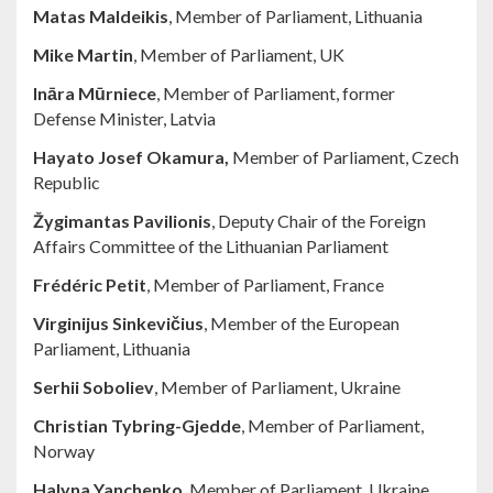
Matas Maldeikis
, Member of Parliament, Lithuania
Mike Martin
, Member of Parliament, UK
Ināra Mūrniece
, Member of Parliament, former
Defense Minister, Latvia
Hayato Josef Okamura,
Member of Parliament, Czech
Republic
Žygimantas Pavilionis
, Deputy Chair of the Foreign
Affairs Committee of the Lithuanian Parliament
Frédéric Petit
, Member of Parliament, France
Virginijus Sinkevičius
, Member of the European
Parliament, Lithuania
Serhii Soboliev
, Member of Parliament, Ukraine
Christian Tybring-Gjedde
, Member of Parliament,
Norway
Halyna Yanchenko
, Member of Parliament, Ukraine