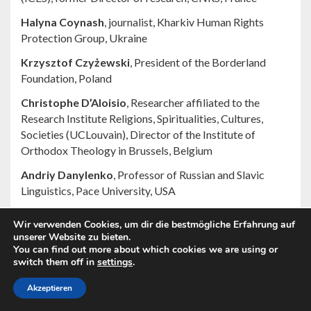
Halyna Coynash
, journalist, Kharkiv Human Rights
Protection Group, Ukraine
Krzysztof Czyżewski
, President of the Borderland
Foundation, Poland
Christophe D’Aloisio
, Researcher affiliated to the
Research Institute Religions, Spiritualities, Cultures,
Societies (UCLouvain), Director of the Institute of
Orthodox Theology in Brussels, Belgium
Andriy Danylenko
, Professor of Russian and Slavic
Linguistics, Pace University, USA
Francesco D’Arrigo
, Director of the Italian Institute of
Wir verwenden Cookies, um dir die bestmögliche Erfahrung auf
Strategic Studies, Italy
unserer Website zu bieten.
You can find out more about which cookies we are using or
Julia David
, Associate Member of the Institute of
switch them off in
settings
.
Modern and Contemporary History (CNRS/ENS), France
Akzeptieren
Franziska Davies
, Fellow, Zentrum für Zeithistorische