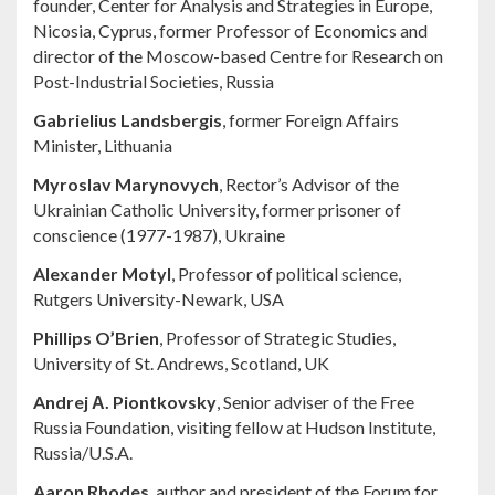
founder, Center for Analysis and Strategies in Europe,
Nicosia, Cyprus, former Professor of Economics and
director of the Moscow-based Centre for Research on
Post-Industrial Societies, Russia
Gabrielius Landsbergis
, former Foreign Affairs
Minister, Lithuania
Myroslav Marynovych
, Rector’s Advisor of the
Ukrainian Catholic University, former prisoner of
conscience (1977-1987), Ukraine
Alexander Motyl
, Professor of political science,
Rutgers University-Newark, USA
Phillips O’Brien
, Professor of Strategic Studies,
University of St. Andrews, Scotland, UK
Andrej А. Piontkovsky
, Senior adviser of the Free
Russia Foundation, visiting fellow at Hudson Institute,
Russia/U.S.A.
Aaron Rhodes
, author and president of the Forum for