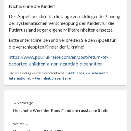
Nichts ohne die Kinder!
Der Appell beschreibt die lange zurückliegende Planung
der systematischen Verschleppung der Kinder, für die
Putinrussland sogar eigene Militäreinheiten einsetzt.
Bitte unterschreiben und verbreiten Sie den Appell für
die verschleppten Kinder der Ukraine!
https://www.pourlukraine.com/en/post/return-of-
deported-children-a-non-negotiable-condition
Dieser Eintrag wurde veröffentlicht in
Aktuelles
,
Zwischenwelt
International
. --
Permalink dieser Seite
.
Beitragsnavigation
Vorheriger
←
Vorherige
Beitrag:
Der „hohe Wert der Kunst“ und die russische Seele
Nächster
Weiter
→