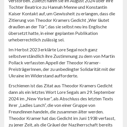
verstorben. Zuletzt nahm sie im August 2024 über ihre
Tochter Beatrice zu Hannah Menne und Konstantin
Kaiser Kontakt auf, um Gewissheit zu erlangen, dass die
Zitierung von Theodor Kramers Gedicht „Wer läutet
draußen an der Tür“, das sie selbst neu ins Englische
übersetzt hatte, in einer geplanten Publikation
urheberrechtlich zulässig sei.
Im Herbst 2023 erklärte Lore Segal noch ganz
selbstverständlich ihre Zustimmung zu dem von Martin
Pollack verfassten Appell der Theodor Kramer-
PreisträgerInnen, der zu unbedingter Solidarität mit der
Ukraine im Widerstand aufforderte.
Erschienen ist das Zitat aus Theodor Kramers Gedicht
dann als ein letztes Wort Lore Segals am 29. September
2024 im „New Yorker“, als Abschluss des letzten Texts
ihrer „Ladies Lunch“, die von einer Gruppe von
Freundinnen handeln, die zusammen älter werden.
Theodor Kramer hat das Gedicht im Juni 1938 verfasst,
zu jener Zeit, als die Gräuel der Naziherrschaft bereits