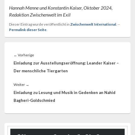
Hannah Menne und Konstantin Kaiser, Oktober 2024,
Redaktion Zwischenwelt im Exil
Dieser Eintrag wurde veröffentlicht in
Zwischenwelt International
. --
Permalink dieser Seite
.
Beitragsnavigation
Vorheriger
←
Vorherige
Beitrag:
Einladung zur Ausstellungseröffnung: Leander Kaiser –
Der menschliche Tiergarten
Nächster
Weiter
→
Beitrag:
Einladung zu Lesung und Musik in Gedenken an Nahid
Bagheri-Goldschmied
Primärer
Seitenleisten-