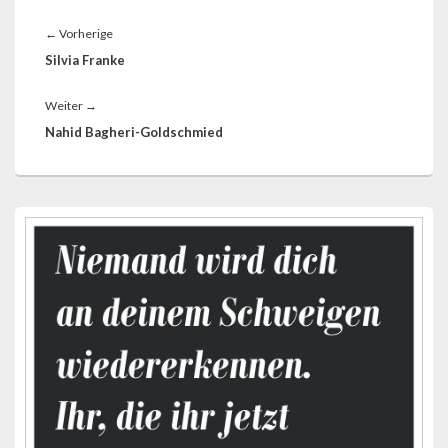
Beitragsnavigation
Vorheriger
←
Vorherige
Beitrag:
Silvia Franke
Nächster
Weiter
→
Beitrag:
Nahid Bagheri-Goldschmied
Primärer
Seitenleisten-
Widgetbereich