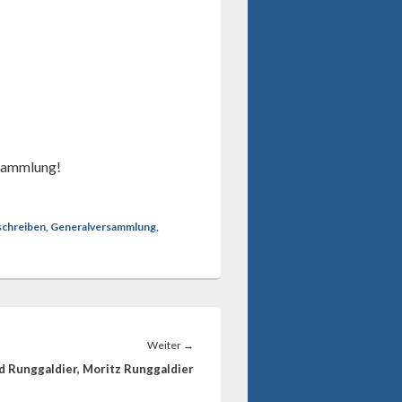
rsammlung!
tschreiben, Generalversammlung,
Nächster
Weiter
→
Beitrag:
id Runggaldier, Moritz Runggaldier