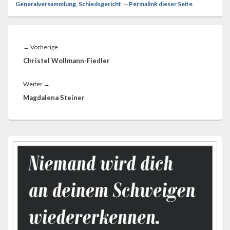
Generalversammlung, Schiedsgericht
. --
Permalink dieser Seite
.
Beitragsnavigation
Vorheriger
←
Vorherige
Beitrag:
Christel Wollmann-Fiedler
Nächster
Weiter
→
Beitrag:
Magdalena Steiner
Primärer
Seitenleisten-
Widgetbereich