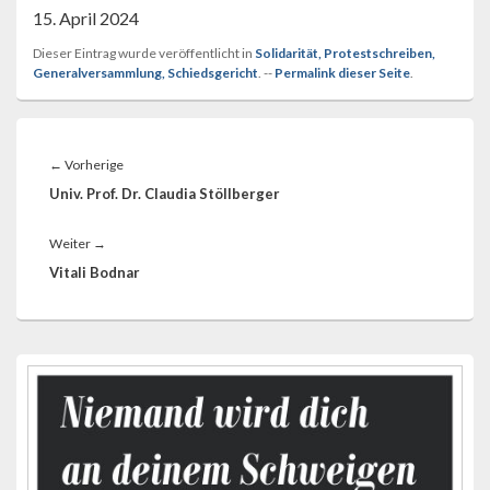
15. April 2024
Dieser Eintrag wurde veröffentlicht in
Solidarität, Protestschreiben,
Generalversammlung, Schiedsgericht
. --
Permalink dieser Seite
.
Beitragsnavigation
Vorheriger
←
Vorherige
Beitrag:
Univ. Prof. Dr. Claudia Stöllberger
Nächster
Weiter
→
Beitrag:
Vitali Bodnar
Primärer
Seitenleisten-
Widgetbereich