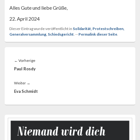
Alles Gute und liebe Grüße,
22. April 2024
Dieser Eintrag wurde veröffentlicht in
Solidarität, Protestschreiben,
Generalversammlung, Schiedsgericht
. --
Permalink dieser Seite
.
Beitragsnavigation
Vorheriger
←
Vorherige
Beitrag:
Paul Rosdy
Nächster
Weiter
→
Beitrag:
Eva Schmidt
Primärer
Seitenleisten-
Widgetbereich