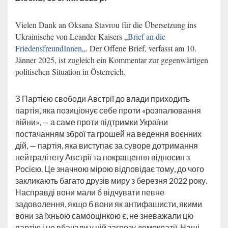
Vielen Dank an Oksana Stavrou für die Übersetzung ins
Ukrainische von Leander Kaisers „
Brief an die
FriedensfreundInnen
„. Der Offene Brief, verfasst am 10.
Jänner 2025, ist zugleich ein Kommentar zur gegenwärtigen
politischen Situation in Österreich.
З Партією свободи Австрії до влади приходить
партія, яка позиціонує себе проти «розпалювання
війни», — а саме проти підтримки України
постачанням зброї та грошей на ведення воєнних
дій, — партія, яка виступає за суворе дотримання
нейтралітету Австрії та покращення відносин з
Росією. Це значною мірою відповідає тому, до чого
закликають багато друзів миру з березня 2022 року.
Насправді вони мали б відчувати певне
задоволення, якщо б вони як антифашисти, якими
вони за їхньою самооцінкою є, не зневажали цю
партію і не вбачали у ній загрозу демократії. Наші