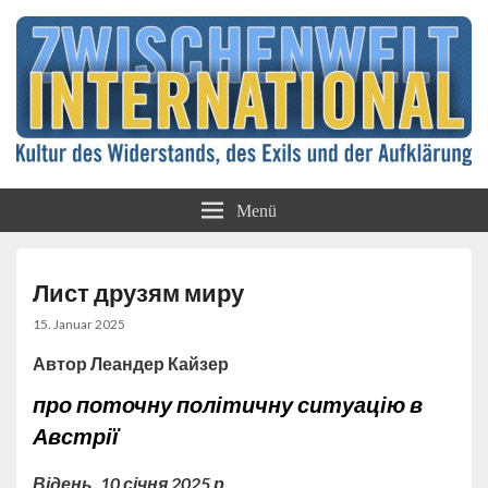
Kultur des Widerstands, des Exils und der
Zwischenwelt
Aufklärung
Menü
International
Лист друзям миру
15. Januar 2025
Автор Леандер Кайзер
про поточну політичну ситуацію в
Австрії
Відень, 10 січня 2025 р.