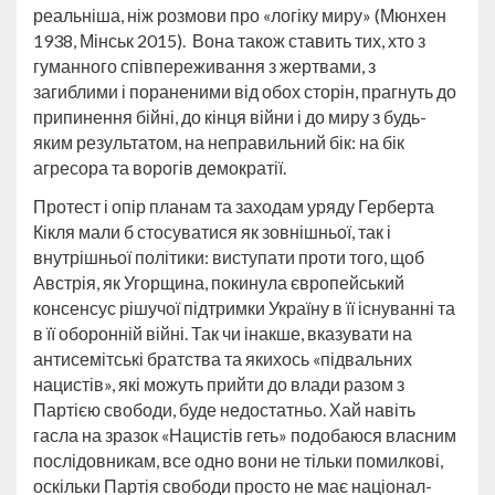
реальніша, ніж розмови про «логіку миру» (Мюнхен
1938, Мінськ 2015). Вона також ставить тих, хто з
гуманного співпереживання з жертвами, з
загиблими і пораненими від обох сторін, прагнуть до
припинення бійні, до кінця війни і до миру з будь-
яким результатом, на неправильний бік: на бік
агресора та ворогів демократії.
Протест і опір планам та заходам уряду Герберта
Кікля мали б стосуватися як зовнішньої, так і
внутрішньої політики: виступати проти того, щоб
Австрія, як Угорщина, покинула європейський
консенсус рішучої підтримки Україну в її існуванні та
в її оборонній війні. Так чи інакше, вказувати на
антисемітські братства та якихось «підвальних
нацистів», які можуть прийти до влади разом з
Партією свободи, буде недостатньо. Хай навіть
гасла на зразок «Нацистів геть» подобаюся власним
послідовникам, все одно вони не тільки помилкові,
оскільки Партія свободи просто не має націонал-