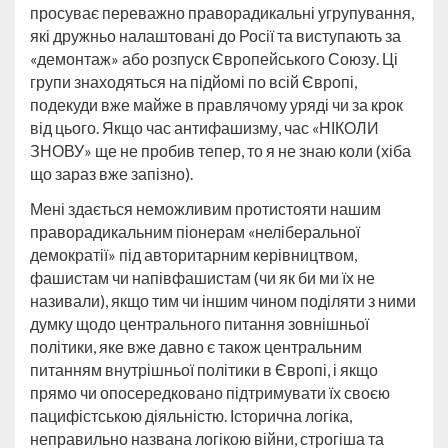
просуває переважно праворадикальні угрупування,
які дружньо налаштовані до Росії та виступають за
«демонтаж» або розпуск Європейського Союзу. Ці
групи знаходяться на підйомі по всій Європі,
подекуди вже майже в правлячому уряді чи за крок
від цього. Якщо час антифашизму, час «НІКОЛИ
ЗНОВУ» ще не пробив тепер, то я не знаю коли (хіба
що зараз вже запізно).
Мені здається неможливим протистояти нашим
праворадикальним піонерам «неліберальної
демократії» під авторитарним керівництвом,
фашистам чи напівфашистам (чи як би ми їх не
називали), якщо тим чи іншим чином поділяти з ними
думку щодо центрального питання зовнішньої
політики, яке вже давно є також центральним
питанням внутрішньої політики в Європі, і якщо
прямо чи опосередковано підтримувати їх своєю
пацифістською діяльністю. Історична логіка,
неправильно названа логікою війни, строгіша та