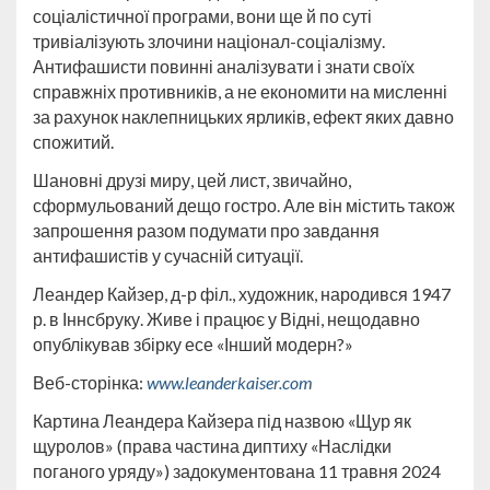
соціалістичної програми, вони ще й по суті
тривіалізують злочини націонал-соціалізму.
Антифашисти повинні аналізувати і знати своїх
справжніх противників, а не економити на мисленні
за рахунок наклепницьких ярликів, ефект яких давно
спожитий.
Шановні друзі миру, цей лист, звичайно,
сформульований дещо гостро. Але він містить також
запрошення разом подумати про завдання
антифашистів у сучасній ситуації.
Леандер Кайзер, д-р філ., художник, народився 1947
р. в Іннсбруку. Живе і працює у Відні, нещодавно
опублікував збірку есе «Інший модерн?»
Веб-сторінка:
www
.
leanderkaiser
.
com
Картина Леандера Кайзера під назвою «Щур як
щуролов» (права частина диптиху «Наслідки
поганого уряду») задокументована 11 травня 2024