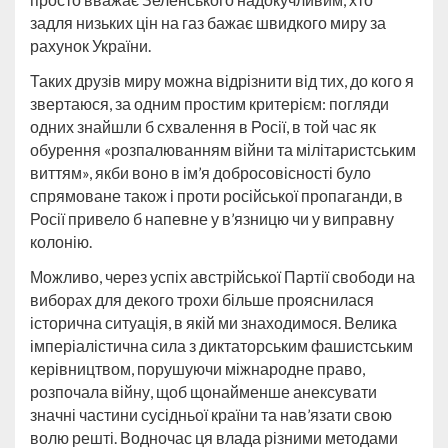
задля низьких цін на газ бажає швидкого миру за
рахунок України.
Таких друзів миру можна відрізнити від тих, до кого я
звертаюся, за одним простим критерієм: погляди
одних знайшли б схвалення в Росії, в той час як
обурення «розпалюванням війни та мілітаристським
виттям», якби воно в ім’я добросовісності було
спрямоване також і проти російської пропаганди, в
Росії привело б напевне у в’язницю чи у виправну
колонію.
Можливо, через успіх австрійської Партії свободи на
виборах для декого трохи більше прояснилася
історична ситуація, в якій ми знаходимося. Велика
імперіалістична сила з диктаторським фашистським
керівництвом, порушуючи міжнародне право,
розпочала війну, щоб щонайменше анексувати
значні частини сусідньої країни та нав’язати свою
волю решті. Водночас ця влада різними методами