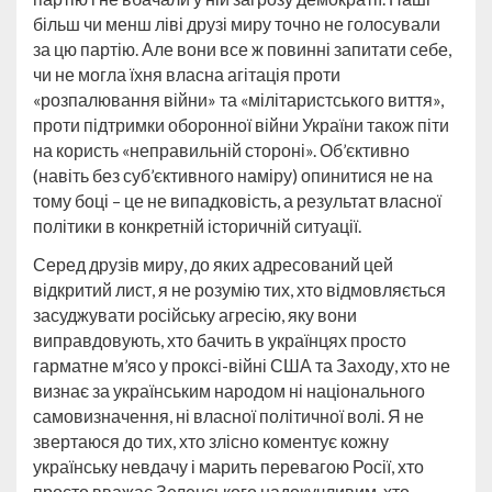
більш чи менш ліві друзі миру точно не голосували
за цю партію. Але вони все ж повинні запитати себе,
чи не могла їхня власна агітація проти
«розпалювання війни» та «мілітаристського виття»,
проти підтримки оборонної війни України також піти
на користь «неправильній стороні». Об’єктивно
(навіть без суб’єктивного наміру) опинитися не на
тому боці – це не випадковість, а результат власної
політики в конкретній історичній ситуації.
Серед друзів миру, до яких адресований цей
відкритий лист, я не розумію тих, хто відмовляється
засуджувати російську агресію, яку вони
виправдовують, хто бачить в українцях просто
гарматне м’ясо у проксі-війні США та Заходу, хто не
визнає за українським народом ні національного
самовизначення, ні власної політичної волі. Я не
звертаюся до тих, хто злісно коментує кожну
українську невдачу і марить перевагою Росії, хто
просто вважає Зеленського надокучливим, хто