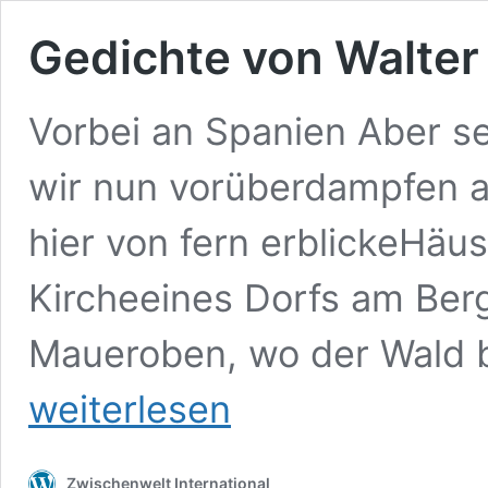
Gedichte von Walter
Vorbei an Spanien Aber s
wir nun vorüberdampfen a
hier von fern erblickeHäu
Kircheeines Dorfs am Ber
Maueroben, wo der Wald b
Gedichte
weiterlesen
von
Walter
Freudmann
(I.)
Zwischenwelt International