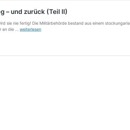
g – und zurück (Teil II)
rd sie nie fertig! Die Militärbehörde bestand aus einem stockungari
Heinrich/Jindrich/Henry
ir an die …
weiterlesen
reist
in
den
Krieg
–
und
zurück
(Teil
II)