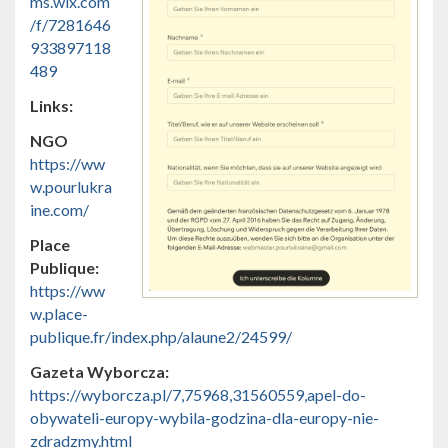
ms.wix.com
/f/7281646
933897118
489
Links:
NGO
https://ww
w.pourlukra
ine.com/
Place
Publique:
https://ww
w.place-
publique.fr/index.php/alaune2/24599/
Gazeta Wyborcza:
https://wyborcza.pl/7,75968,31560559,apel-do-
obywateli-europy-wybila-godzina-dla-europy-nie-
zdradzmy.html