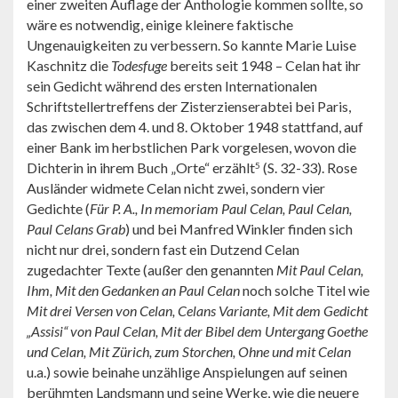
einer zweiten Auflage der Anthologie kommen sollte, so
wäre es notwendig, einige kleinere faktische
Ungenauigkeiten zu verbessern. So kannte Marie Luise
Kaschnitz die
Todesfuge
bereits seit 1948 – Celan hat ihr
sein Gedicht während des ersten Internationalen
Schriftstellertreffens der Zisterzienserabtei bei Paris,
das zwischen dem 4. und 8. Oktober 1948 stattfand, auf
einer Bank im herbstlichen Park vorgelesen, wovon die
Dichterin in ihrem Buch „Orte“ erzählt
(S. 32-33). Rose
5
Ausländer widmete Celan nicht zwei, sondern vier
Gedichte (
Für P. A., In memoriam Paul Celan, Paul Celan,
Paul Celans Grab
) und bei Manfred Winkler finden sich
nicht nur drei, sondern fast ein Dutzend Celan
zugedachter Texte (außer den genannten
Mit Paul Celan,
Ihm, Mit den Gedanken an Paul Celan
noch solche Titel wie
Mit drei Versen von Celan, Celans Variante, Mit dem Gedicht
„Assisi“ von Paul Celan, Mit der Bibel dem Untergang Goethe
und Celan, Mit Zürich, zum Storchen, Ohne und mit Celan
u.a.) sowie beinahe unzählige Anspielungen auf seinen
berühmten Landsmann und seine Werke, wie die neuere