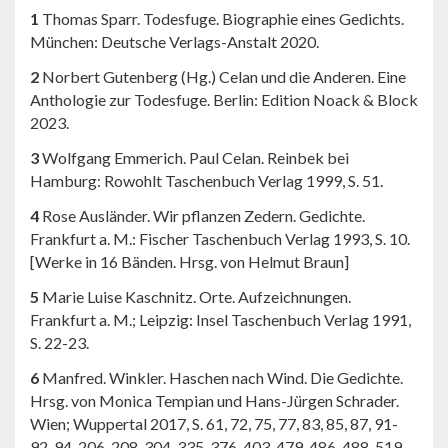
1
Thomas Sparr. Todesfuge. Biographie eines Gedichts.
München: Deutsche Verlags-Anstalt 2020.
2
Norbert Gutenberg (Hg.) Celan und die Anderen. Eine
Anthologie zur Todesfuge. Berlin: Edition Noack & Block
2023.
3
Wolfgang Emmerich. Paul Celan. Reinbek bei
Hamburg: Rowohlt Taschenbuch Verlag 1999, S. 51.
4
Rose Ausländer. Wir pflanzen Zedern. Gedichte.
Frankfurt a. M.: Fischer Taschenbuch Verlag 1993, S. 10.
[Werke in 16 Bänden. Hrsg. von Helmut Braun]
5
Marie Luise Kaschnitz. Orte. Aufzeichnungen.
Frankfurt a. M.; Leipzig: Insel Taschenbuch Verlag 1991,
S. 22-23.
6
Manfred. Winkler. Haschen nach Wind. Die Gedichte.
Hrsg. von Monica Tempian und Hans-Jürgen Schrader.
Wien; Wuppertal 2017, S. 61, 72, 75, 77, 83, 85, 87, 91-
92, 94, 206, 208, 304, 335, 376, 403, 479, 486-488, 519,