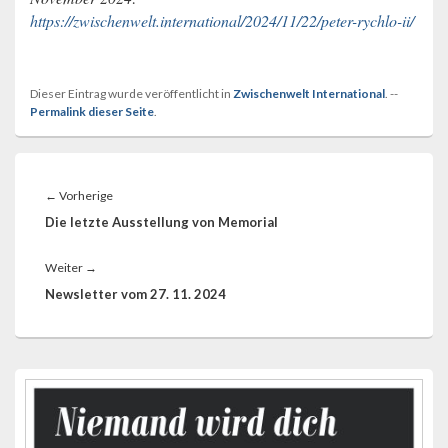
https://zwischenwelt.international/2024/11/22/peter-rychlo-ii/
Dieser Eintrag wurde veröffentlicht in
Zwischenwelt International
. --
Permalink dieser Seite
.
Beitragsnavigation
Vorheriger
←
Vorherige
Beitrag:
Die letzte Ausstellung von Memorial
Nächster
Weiter
→
Beitrag:
Newsletter vom 27. 11. 2024
Primärer
Seitenleisten-
Widgetbereich