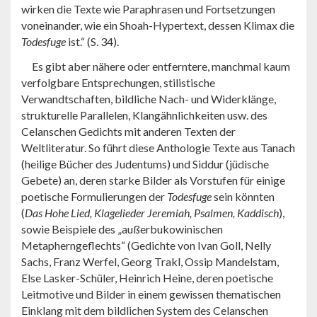
wirken die Texte wie Paraphrasen und Fortsetzungen
voneinander, wie ein Shoah-Hypertext, dessen Klimax die
Todesfuge
ist.“ (S. 34).
Es gibt aber nähere oder entferntere, manchmal kaum
verfolgbare Entsprechungen, stilistische
Verwandtschaften, bildliche Nach- und Widerklänge,
strukturelle Parallelen, Klangähnlichkeiten usw. des
Celanschen Gedichts mit anderen Texten der
Weltliteratur. So führt diese Anthologie Texte aus Tanach
(heilige Bücher des Judentums) und Siddur (jüdische
Gebete) an, deren starke Bilder als Vorstufen für einige
poetische Formulierungen der
Todesfuge
sein könnten
(
Das Hohe Lied, Klagelieder Jeremiah, Psalmen, Kaddisch
),
sowie Beispiele des „außerbukowinischen
Metapherngeflechts“ (Gedichte von Ivan Goll, Nelly
Sachs, Franz Werfel, Georg Trakl, Ossip Mandelstam,
Else Lasker-Schüler, Heinrich Heine, deren poetische
Leitmotive und Bilder in einem gewissen thematischen
Einklang mit dem bildlichen System des Celanschen