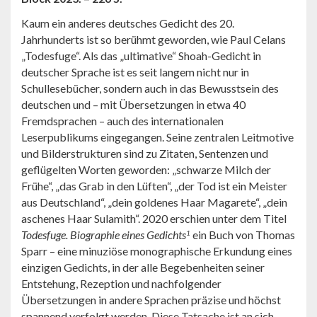
Kaum ein anderes deutsches Gedicht des 20.
Jahrhunderts ist so berühmt geworden, wie Paul Celans
„Todesfuge“. Als das „ultimative“ Shoah-Gedicht in
deutscher Sprache ist es seit langem nicht nur in
Schullesebücher, sondern auch in das Bewusstsein des
deutschen und – mit Übersetzungen in etwa 40
Fremdsprachen – auch des internationalen
Leserpublikums eingegangen. Seine zentralen Leitmotive
und Bilderstrukturen sind zu Zitaten, Sentenzen und
geflügelten Worten geworden: „schwarze Milch der
Frühe“, „das Grab in den Lüften“, „der Tod ist ein Meister
aus Deutschland“, „dein goldenes Haar Magarete“, „dein
aschenes Haar Sulamith“. 2020 erschien unter dem Titel
Todesfuge. Biographie eines Gedichts
ein Buch von Thomas
1
Sparr – eine minuziöse monographische Erkundung eines
einzigen Gedichts, in der alle Begebenheiten seiner
Entstehung, Rezeption und nachfolgender
Übersetzungen in andere Sprachen präzise und höchst
spannend verfolgt werden. Diese Tatsache ist an sich