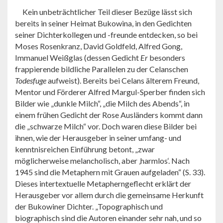
Kein unbeträchtlicher Teil dieser Bezüge lässt sich
bereits in seiner Heimat Bukowina, in den Gedichten
seiner Dichterkollegen und -freunde entdecken, so bei
Moses Rosenkranz, David Goldfeld, Alfred Gong,
Immanuel Weißglas (dessen Gedicht
Er
besonders
frappierende bildliche Parallelen zu der Celanschen
Todesfuge
aufweist). Bereits bei Celans älterem Freund,
Mentor und Förderer Alfred Margul-Sperber finden sich
Bilder wie „dunkle Milch“, „die Milch des Abends“, in
einem frühen Gedicht der Rose Ausländers kommt dann
die „schwarze Milch“ vor. Doch waren diese Bilder bei
ihnen, wie der Herausgeber in seiner umfang- und
kenntnisreichen Einführung betont, „zwar
möglicherweise melancholisch, aber ‚harmlos‘. Nach
1945 sind die Metaphern mit Grauen aufgeladen“ (S. 33).
Dieses intertextuelle Metapherngeflecht erklärt der
Herausgeber vor allem durch die gemeinsame Herkunft
der Bukowiner Dichter. „Topographisch und
biographisch sind die Autoren einander sehr nah, und so