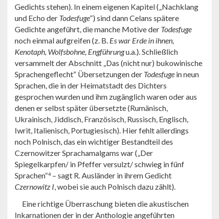
Gedichts stehen). In einem eigenen Kapitel („Nachklang
und Echo der
Todesfuge
“) sind dann Celans spätere
Gedichte angeführt, die manche Motive der
Todesfuge
noch einmal aufgreifen (z. B.
Es war Erde in ihnen,
Kenotaph, Wolfsbohne, Engführung
u.a.). Schließlich
versammelt der Abschnitt „Das (nicht nur) bukowinische
Sprachengeflecht“ Übersetzungen der
Todesfuge
in neun
Sprachen, die in der Heimatstadt des Dichters
gesprochen wurden und ihm zugänglich waren oder aus
denen er selbst später übersetzte (Rumänisch,
Ukrainisch, Jiddisch, Französisch, Russisch, Englisch,
Iwrit, Italienisch, Portugiesisch). Hier fehlt allerdings
noch Polnisch, das ein wichtiger Bestandteil des
Czernowitzer Sprachamalgams war („Der
Spiegelkarpfen/ in Pfeffer versulzt/ schwieg in fünf
Sprachen“
– sagt R. Ausländer in ihrem Gedicht
4
Czernowitz I
, wobei sie auch Polnisch dazu zählt).
Eine richtige Überraschung bieten die akustischen
Inkarnationen der in der Anthologie angeführten