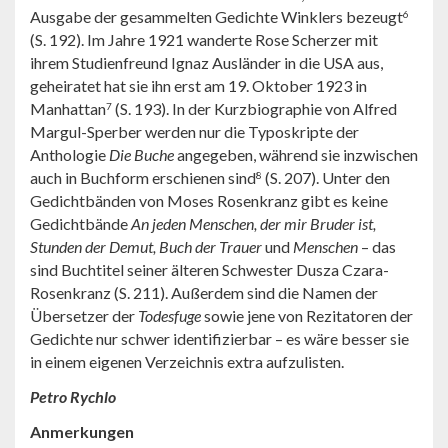
Ausgabe der gesammelten Gedichte Winklers bezeugt
6
(S. 192). Im Jahre 1921 wanderte Rose Scherzer mit
ihrem Studienfreund Ignaz Ausländer in die USA aus,
geheiratet hat sie ihn erst am 19. Oktober 1923 in
Manhattan
(S. 193). In der Kurzbiographie von Alfred
7
Margul-Sperber werden nur die Typoskripte der
Anthologie
Die Buche
angegeben, während sie inzwischen
auch in Buchform erschienen sind
(S. 207). Unter den
8
Gedichtbänden von Moses Rosenkranz gibt es keine
Gedichtbände
An jeden Menschen, der mir Bruder ist,
Stunden der Demut, Buch der Trauer
und
Menschen
– das
sind Buchtitel seiner älteren Schwester Dusza Czara-
Rosenkranz (S. 211). Außerdem sind die Namen der
Übersetzer der
Todesfuge
sowie jene von Rezitatoren der
Gedichte nur schwer identifizierbar – es wäre besser sie
in einem eigenen Verzeichnis extra aufzulisten.
Petro Rychlo
Anmerkungen