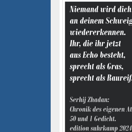
Seitenleisten-
Widgetbereich